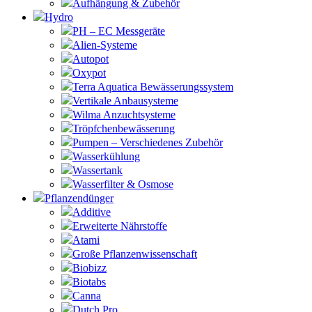
Aufhängung & Zubehör
Hydro
PH – EC Messgeräte
Alien-Systeme
Autopot
Oxypot
Terra Aquatica Bewässerungssystem
Vertikale Anbausysteme
Wilma Anzuchtsysteme
Tröpfchenbewässerung
Pumpen – Verschiedenes Zubehör
Wasserkühlung
Wassertank
Wasserfilter & Osmose
Pflanzendünger
Additive
Erweiterte Nährstoffe
Atami
Große Pflanzenwissenschaft
Biobizz
Biotabs
Canna
Dutch Pro