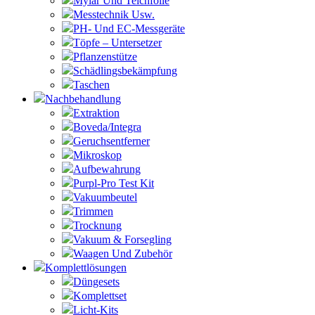
Mylar Und Teichfolie
Messtechnik Usw.
PH- Und EC-Messgeräte
Töpfe – Untersetzer
Pflanzenstütze
Schädlingsbekämpfung
Taschen
Nachbehandlung
Extraktion
Boveda/Integra
Geruchsentferner
Mikroskop
Aufbewahrung
Purpl-Pro Test Kit
Vakuumbeutel
Trimmen
Trocknung
Vakuum & Forsegling
Waagen Und Zubehör
Komplettlösungen
Düngesets
Komplettset
Licht-Kits