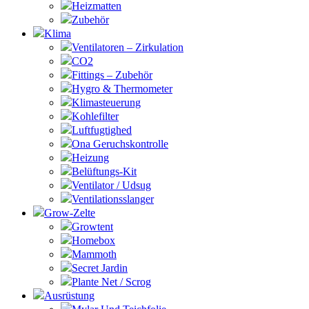
Heizmatten
Zubehör
Klima
Ventilatoren – Zirkulation
CO2
Fittings – Zubehör
Hygro & Thermometer
Klimasteuerung
Kohlefilter
Luftfugtighed
Ona Geruchskontrolle
Heizung
Belüftungs-Kit
Ventilator / Udsug
Ventilationsslanger
Grow-Zelte
Growtent
Homebox
Mammoth
Secret Jardin
Plante Net / Scrog
Ausrüstung