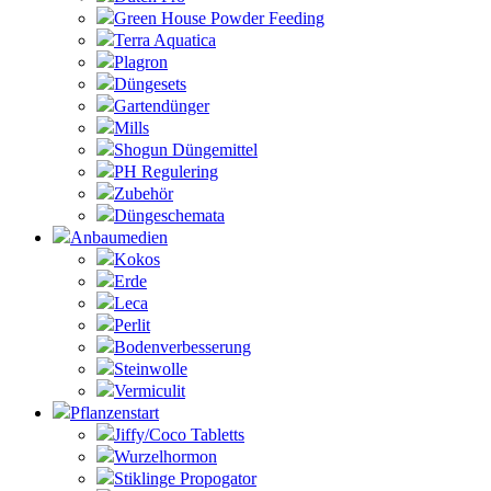
Green House Powder Feeding
Terra Aquatica
Plagron
Düngesets
Gartendünger
Mills
Shogun Düngemittel
PH Regulering
Zubehör
Düngeschemata
Anbaumedien
Kokos
Erde
Leca
Perlit
Bodenverbesserung
Steinwolle
Vermiculit
Pflanzenstart
Jiffy/Coco Tabletts
Wurzelhormon
Stiklinge Propogator