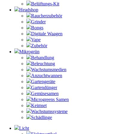
Belüftungs-Kit
Headshop
Raucherzubehör
Grinder
Bongs
Digitale Waagen
Vape
Zubehör
Mikrogrün
Behandlung
Beleuchtung
Wachstumsmedien
Anzuchtwannen
Gartengeräte
Gartendünger
Gemüsesamen
Microgreens Samen
Keimset
Wachstumssysteme
Schädlinge
Licht