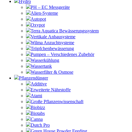
Hydro
PH – EC Messgeräte
Alien-Systeme
Autopot
Oxypot
Terra Aquatica Bewässerungssystem
Vertikale Anbausysteme
Wilma Anzuchtsysteme
Tröpfchenbewässerung
Pumpen – Verschiedenes Zubehör
Wasserkühlung
Wassertank
Wasserfilter & Osmose
Pflanzendünger
Additive
Erweiterte Nährstoffe
Atami
Große Pflanzenwissenschaft
Biobizz
Biotabs
Canna
Dutch Pro
Green House Powder Feeding