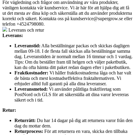
För vägledning och frågor om användning av våra produkter,
vänligen kontakta vår kundservice. Vi är här för att hjälpa dig att få
ut det mesta av dina köp och säkerställa att du använder produkterna
korrekt och säkert. Kontakta oss på
kundservice@supergrow.se
eller
telefon +4524798080.
Leverans och retur
Leverans:
Leveranstid:
Alla beställningar packas och skickas dagligen
mellan 09-18. I de flesta fall skickas alla beställningar samma
dag. Leveranstiden är normalt mellan 16 timmar och 1 vardag.
Tips: Om du beställer fram till helgen och väljer paketbutik,
kan du ofta hämta ditt paket redan dagen efter i paketbutiken.
Fraktkostnader:
Vi håller fraktkostnaderna låga och har valt
de bästa och mest kostnadseffektiva fraktalternativen. Vi
erbjuder alltid full garanti på alla dina leveranser.
Leveransmetod:
Vi använder pålitliga fraktföretag som
PostNord och GLS för att säkerställa att dina varor levereras
säkert och i tid.
Retur:
Returrätt:
Du har 14 dagar på dig att returnera varor från den
dag du mottar dem.
Returprocess:
För att returnera en vara, skicka den tillbaka