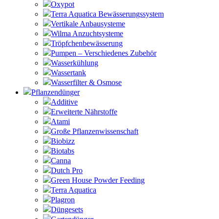
Oxypot
Terra Aquatica Bewässerungssystem
Vertikale Anbausysteme
Wilma Anzuchtsysteme
Tröpfchenbewässerung
Pumpen – Verschiedenes Zubehör
Wasserkühlung
Wassertank
Wasserfilter & Osmose
Pflanzendünger
Additive
Erweiterte Nährstoffe
Atami
Große Pflanzenwissenschaft
Biobizz
Biotabs
Canna
Dutch Pro
Green House Powder Feeding
Terra Aquatica
Plagron
Düngesets