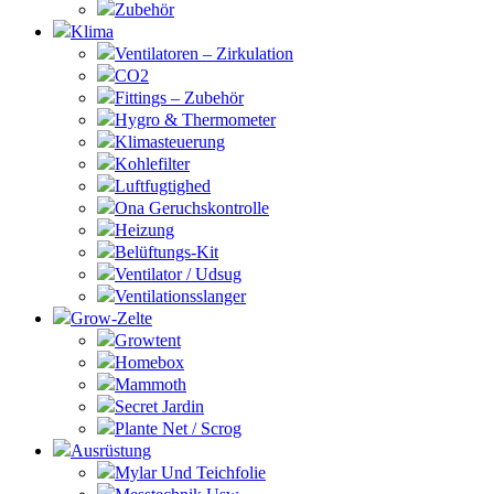
Zubehör
Klima
Ventilatoren – Zirkulation
CO2
Fittings – Zubehör
Hygro & Thermometer
Klimasteuerung
Kohlefilter
Luftfugtighed
Ona Geruchskontrolle
Heizung
Belüftungs-Kit
Ventilator / Udsug
Ventilationsslanger
Grow-Zelte
Growtent
Homebox
Mammoth
Secret Jardin
Plante Net / Scrog
Ausrüstung
Mylar Und Teichfolie