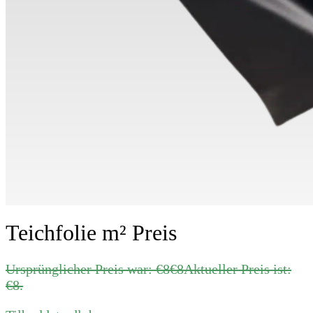
Teichfolie m² Preis
Ursprünglicher Preis war: €8
€
8
Aktueller Preis ist:
€8.