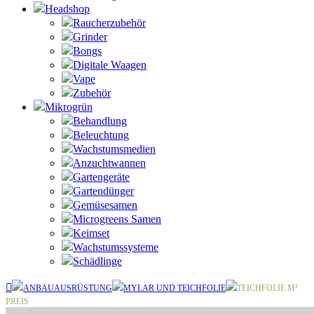
Headshop
Raucherzubehör
Grinder
Bongs
Digitale Waagen
Vape
Zubehör
Mikrogrün
Behandlung
Beleuchtung
Wachstumsmedien
Anzuchtwannen
Gartengeräte
Gartendünger
Gemüsesamen
Microgreens Samen
Keimset
Wachstumssysteme
Schädlinge
ANBAUAUSRÜSTUNG
MYLAR UND TEICHFOLIE
TEICHFOLIE M²
PREIS