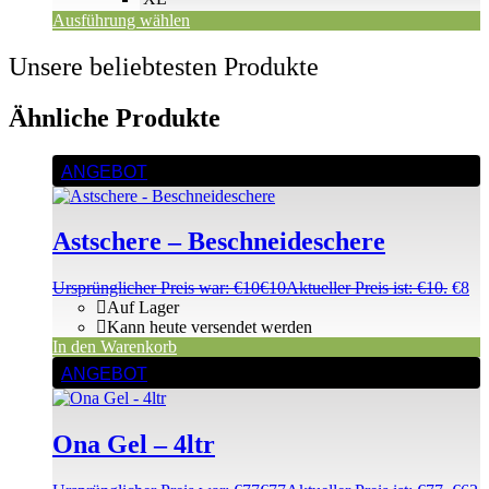
Ausführung wählen
Unsere beliebtesten Produkte
Ähnliche Produkte
ANGEBOT
Astschere – Beschneideschere
Ursprünglicher Preis war: €10
€
10
Aktueller Preis ist: €10.
€
8
Auf Lager
Kann heute versendet werden
In den Warenkorb
ANGEBOT
Ona Gel – 4ltr