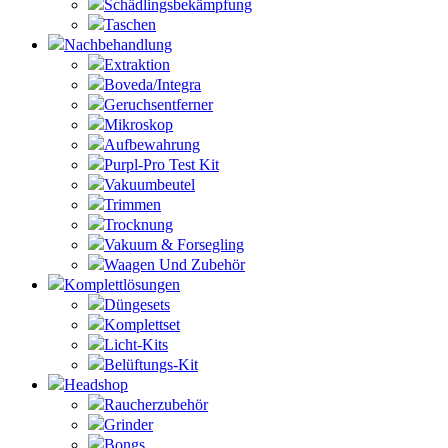
Schädlingsbekämpfung
Taschen
Nachbehandlung
Extraktion
Boveda/Integra
Geruchsentferner
Mikroskop
Aufbewahrung
Purpl-Pro Test Kit
Vakuumbeutel
Trimmen
Trocknung
Vakuum & Forsegling
Waagen Und Zubehör
Komplettlösungen
Düngesets
Komplettset
Licht-Kits
Belüftungs-Kit
Headshop
Raucherzubehör
Grinder
Bongs