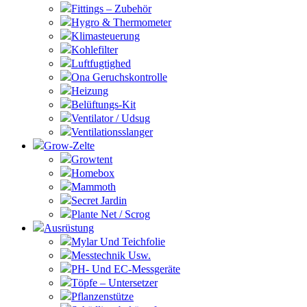
Fittings – Zubehör
Hygro & Thermometer
Klimasteuerung
Kohlefilter
Luftfugtighed
Ona Geruchskontrolle
Heizung
Belüftungs-Kit
Ventilator / Udsug
Ventilationsslanger
Grow-Zelte
Growtent
Homebox
Mammoth
Secret Jardin
Plante Net / Scrog
Ausrüstung
Mylar Und Teichfolie
Messtechnik Usw.
PH- Und EC-Messgeräte
Töpfe – Untersetzer
Pflanzenstütze