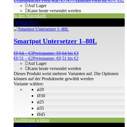
Ursprünglicher Preis war: €77
€
77
Aktueller Preis ist: €77.
€
62
Auf Lager
Kann heute versendet werden
In den Warenkorb
ANGEBOT
Smartpot Untersetzer 1–80L
€
0,64
–
€
3
Preisspanne: €0,64 bis €3
€
0,51
–
€
2
Preisspanne: €0,51 bis €2
Auf Lager
Kann heute versendet werden
Dieses Produkt weist mehrere Varianten auf. Die Optionen
können auf der Produktseite gewählt werden
Variante wählen:
ø20
Ø30
ø25
ø35
Ø45
Ausführung wählen