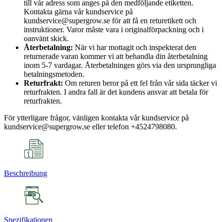
till vår adress som anges på den medföljande etiketten.
Kontakta gärna vår kundservice på
kundservice@supergrow.se för att få en returetikett och
instruktioner. Varor måste vara i originalförpackning och i
oanvänt skick.
Återbetalning:
När vi har mottagit och inspekterat den
returnerade varan kommer vi att behandla din återbetalning
inom 5-7 vardagar. Återbetalningen görs via den ursprungliga
betalningsmetoden.
Returfrakt:
Om returen beror på ett fel från vår sida täcker vi
returfrakten. I andra fall är det kundens ansvar att betala för
returfrakten.
För ytterligare frågor, vänligen kontakta vår kundservice på
kundservice@supergrow.se eller telefon +4524798080.
Beschreibung
Spezifikationen