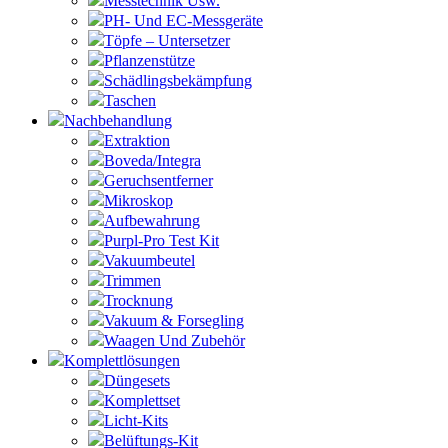
Messtechnik Usw.
PH- Und EC-Messgeräte
Töpfe – Untersetzer
Pflanzenstütze
Schädlingsbekämpfung
Taschen
Nachbehandlung
Extraktion
Boveda/Integra
Geruchsentferner
Mikroskop
Aufbewahrung
Purpl-Pro Test Kit
Vakuumbeutel
Trimmen
Trocknung
Vakuum & Forsegling
Waagen Und Zubehör
Komplettlösungen
Düngesets
Komplettset
Licht-Kits
Belüftungs-Kit