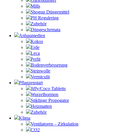
Gartendünger
Mills
Shogun Düngemittel
PH Regulering
Zubehör
Düngeschemata
Anbaumedien
Kokos
Erde
Leca
Perlit
Bodenverbesserung
Steinwolle
Vermiculit
Pflanzenstart
Jiffy/Coco Tabletts
Wurzelhormon
Stiklinge Propogator
Heizmatten
Zubehör
Klima
Ventilatoren – Zirkulation
CO2