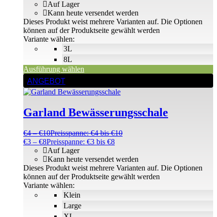
Auf Lager
Kann heute versendet werden
Dieses Produkt weist mehrere Varianten auf. Die Optionen
können auf der Produktseite gewählt werden
Variante wählen:
3L
8L
Ausführung wählen
ANGEBOT
Garland Bewässerungsschale
€
4
–
€
10
Preisspanne: €4 bis €10
€
3
–
€
8
Preisspanne: €3 bis €8
Auf Lager
Kann heute versendet werden
Dieses Produkt weist mehrere Varianten auf. Die Optionen
können auf der Produktseite gewählt werden
Variante wählen:
Klein
Large
XL