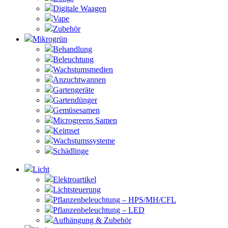
Digitale Waagen
Vape
Zubehör
Mikrogrün
Behandlung
Beleuchtung
Wachstumsmedien
Anzuchtwannen
Gartengeräte
Gartendünger
Gemüsesamen
Microgreens Samen
Keimset
Wachstumssysteme
Schädlinge
Licht
Elektroartikel
Lichtsteuerung
Pflanzenbeleuchtung – HPS/MH/CFL
Pflanzenbeleuchtung – LED
Aufhängung & Zubehör