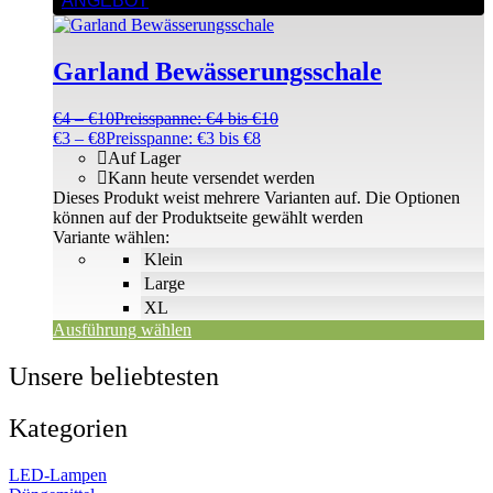
ANGEBOT
Garland Bewässerungsschale
€
4
–
€
10
Preisspanne: €4 bis €10
€
3
–
€
8
Preisspanne: €3 bis €8
Auf Lager
Kann heute versendet werden
Dieses Produkt weist mehrere Varianten auf. Die Optionen
können auf der Produktseite gewählt werden
Variante wählen:
Klein
Large
XL
Ausführung wählen
Unsere beliebtesten
Kategorien
LED-Lampen