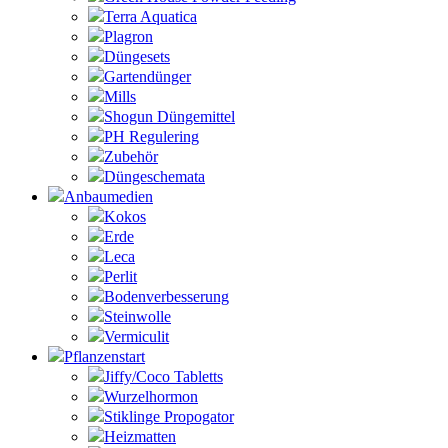
Terra Aquatica
Plagron
Düngesets
Gartendünger
Mills
Shogun Düngemittel
PH Regulering
Zubehör
Düngeschemata
Anbaumedien
Kokos
Erde
Leca
Perlit
Bodenverbesserung
Steinwolle
Vermiculit
Pflanzenstart
Jiffy/Coco Tabletts
Wurzelhormon
Stiklinge Propogator
Heizmatten