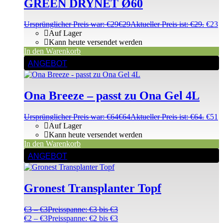
GREEN DRYNET Ø60
Ursprünglicher Preis war: €29
€
29
Aktueller Preis ist: €29.
€
23
Auf Lager
Kann heute versendet werden
In den Warenkorb
ANGEBOT
Ona Breeze – passt zu Ona Gel 4L
Ursprünglicher Preis war: €64
€
64
Aktueller Preis ist: €64.
€
51
Auf Lager
Kann heute versendet werden
In den Warenkorb
ANGEBOT
Gronest Transplanter Topf
€
3
–
€
3
Preisspanne: €3 bis €3
€
2
–
€
3
Preisspanne: €2 bis €3