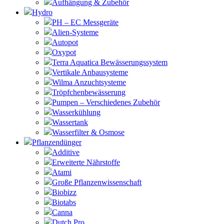
Aufhängung & Zubehör
Hydro
PH – EC Messgeräte
Alien-Systeme
Autopot
Oxypot
Terra Aquatica Bewässerungssystem
Vertikale Anbausysteme
Wilma Anzuchtsysteme
Tröpfchenbewässerung
Pumpen – Verschiedenes Zubehör
Wasserkühlung
Wassertank
Wasserfilter & Osmose
Pflanzendünger
Additive
Erweiterte Nährstoffe
Atami
Große Pflanzenwissenschaft
Biobizz
Biotabs
Canna
Dutch Pro