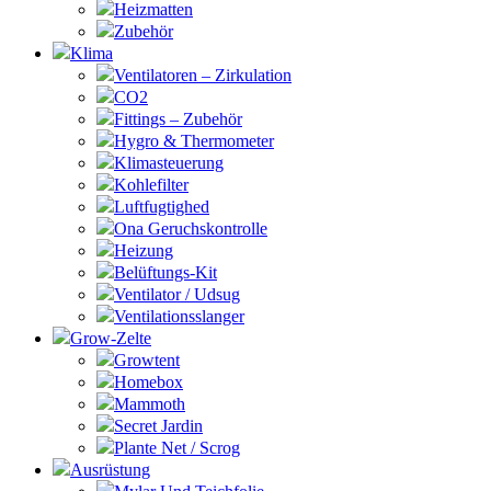
Heizmatten
Zubehör
Klima
Ventilatoren – Zirkulation
CO2
Fittings – Zubehör
Hygro & Thermometer
Klimasteuerung
Kohlefilter
Luftfugtighed
Ona Geruchskontrolle
Heizung
Belüftungs-Kit
Ventilator / Udsug
Ventilationsslanger
Grow-Zelte
Growtent
Homebox
Mammoth
Secret Jardin
Plante Net / Scrog
Ausrüstung