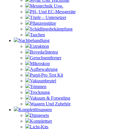
Mylar Und Teichfolie
Messtechnik Usw.
PH- Und EC-Messgeräte
Töpfe – Untersetzer
Pflanzenstütze
Schädlingsbekämpfung
Taschen
Nachbehandlung
Extraktion
Boveda/Integra
Geruchsentferner
Mikroskop
Aufbewahrung
Purpl-Pro Test Kit
Vakuumbeutel
Trimmen
Trocknung
Vakuum & Forsegling
Waagen Und Zubehör
Komplettlösungen
Düngesets
Komplettset
Licht-Kits