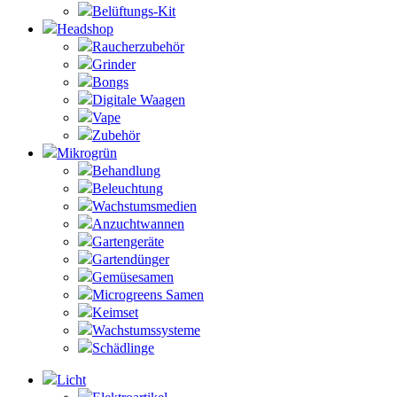
Belüftungs-Kit
Headshop
Raucherzubehör
Grinder
Bongs
Digitale Waagen
Vape
Zubehör
Mikrogrün
Behandlung
Beleuchtung
Wachstumsmedien
Anzuchtwannen
Gartengeräte
Gartendünger
Gemüsesamen
Microgreens Samen
Keimset
Wachstumssysteme
Schädlinge
Licht