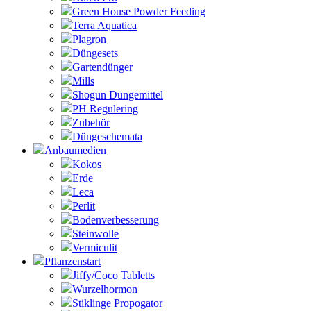
Green House Powder Feeding
Terra Aquatica
Plagron
Düngesets
Gartendünger
Mills
Shogun Düngemittel
PH Regulering
Zubehör
Düngeschemata
Anbaumedien
Kokos
Erde
Leca
Perlit
Bodenverbesserung
Steinwolle
Vermiculit
Pflanzenstart
Jiffy/Coco Tabletts
Wurzelhormon
Stiklinge Propogator