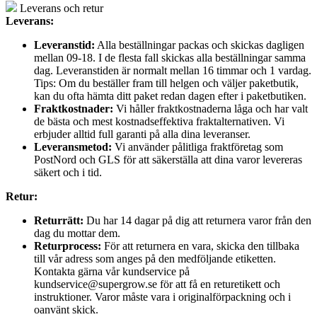
Leverans och retur
Leverans:
Leveranstid:
Alla beställningar packas och skickas dagligen
mellan 09-18. I de flesta fall skickas alla beställningar samma
dag. Leveranstiden är normalt mellan 16 timmar och 1 vardag.
Tips: Om du beställer fram till helgen och väljer paketbutik,
kan du ofta hämta ditt paket redan dagen efter i paketbutiken.
Fraktkostnader:
Vi håller fraktkostnaderna låga och har valt
de bästa och mest kostnadseffektiva fraktalternativen. Vi
erbjuder alltid full garanti på alla dina leveranser.
Leveransmetod:
Vi använder pålitliga fraktföretag som
PostNord och GLS för att säkerställa att dina varor levereras
säkert och i tid.
Retur:
Returrätt:
Du har 14 dagar på dig att returnera varor från den
dag du mottar dem.
Returprocess:
För att returnera en vara, skicka den tillbaka
till vår adress som anges på den medföljande etiketten.
Kontakta gärna vår kundservice på
kundservice@supergrow.se för att få en returetikett och
instruktioner. Varor måste vara i originalförpackning och i
oanvänt skick.