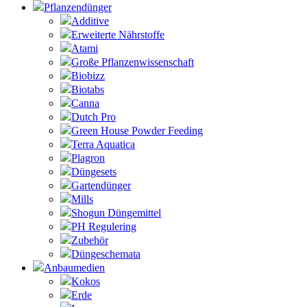
Pflanzendünger
Additive
Erweiterte Nährstoffe
Atami
Große Pflanzenwissenschaft
Biobizz
Biotabs
Canna
Dutch Pro
Green House Powder Feeding
Terra Aquatica
Plagron
Düngesets
Gartendünger
Mills
Shogun Düngemittel
PH Regulering
Zubehör
Düngeschemata
Anbaumedien
Kokos
Erde