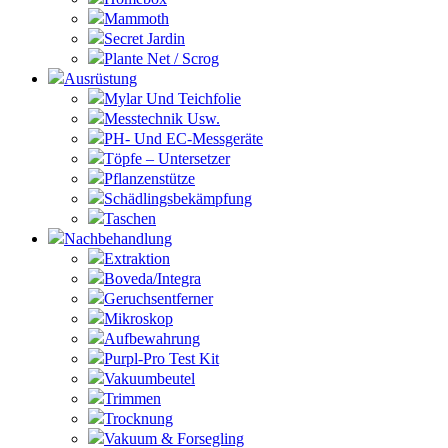
Mammoth
Secret Jardin
Plante Net / Scrog
Ausrüstung
Mylar Und Teichfolie
Messtechnik Usw.
PH- Und EC-Messgeräte
Töpfe – Untersetzer
Pflanzenstütze
Schädlingsbekämpfung
Taschen
Nachbehandlung
Extraktion
Boveda/Integra
Geruchsentferner
Mikroskop
Aufbewahrung
Purpl-Pro Test Kit
Vakuumbeutel
Trimmen
Trocknung
Vakuum & Forsegling