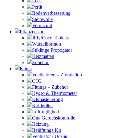
Leca
Perlit
Bodenverbesserung
Steinwolle
Vermiculit
Pflanzenstart
Jiffy/Coco Tabletts
Wurzelhormon
Stiklinge Propogator
Heizmatten
Zubehör
Klima
Ventilatoren – Zirkulation
CO2
Fittings – Zubehör
Hygro & Thermometer
Klimasteuerung
Kohlefilter
Luftfugtighed
Ona Geruchskontrolle
Heizung
Belüftungs-Kit
Ventilator / Udsug