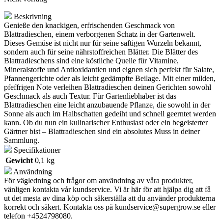
Beskrivning
Genieße den knackigen, erfrischenden Geschmack von
Blattradieschen, einem verborgenen Schatz in der Gartenwelt.
Dieses Gemüse ist nicht nur für seine saftigen Wurzeln bekannt,
sondern auch für seine nährstoffreichen Blätter. Die Blätter des
Blattradieschens sind eine köstliche Quelle für Vitamine,
Mineralstoffe und Antioxidantien und eignen sich perfekt für Salate,
Pfannengerichte oder als leicht gedämpfte Beilage. Mit einer milden,
pfeffrigen Note verleihen Blattradieschen deinen Gerichten sowohl
Geschmack als auch Textur. Für Gartenliebhaber ist das
Blattradieschen eine leicht anzubauende Pflanze, die sowohl in der
Sonne als auch im Halbschatten gedeiht und schnell geerntet werden
kann. Ob du nun ein kulinarischer Enthusiast oder ein begeisterter
Gärtner bist – Blattradieschen sind ein absolutes Muss in deiner
Sammlung.
Specifikationer
Gewicht
0,1 kg
Användning
För vägledning och frågor om användning av våra produkter,
vänligen kontakta vår kundservice. Vi är här för att hjälpa dig att få
ut det mesta av dina köp och säkerställa att du använder produkterna
korrekt och säkert. Kontakta oss på
kundservice@supergrow.se
eller
telefon +4524798080.