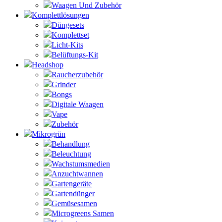
Waagen Und Zubehör
Komplettlösungen
Düngesets
Komplettset
Licht-Kits
Belüftungs-Kit
Headshop
Raucherzubehör
Grinder
Bongs
Digitale Waagen
Vape
Zubehör
Mikrogrün
Behandlung
Beleuchtung
Wachstumsmedien
Anzuchtwannen
Gartengeräte
Gartendünger
Gemüsesamen
Microgreens Samen