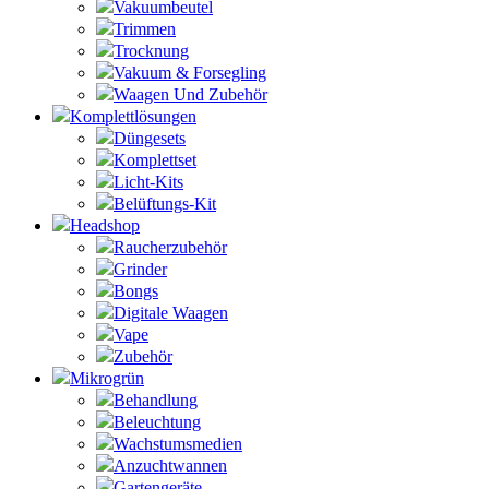
Vakuumbeutel
Trimmen
Trocknung
Vakuum & Forsegling
Waagen Und Zubehör
Komplettlösungen
Düngesets
Komplettset
Licht-Kits
Belüftungs-Kit
Headshop
Raucherzubehör
Grinder
Bongs
Digitale Waagen
Vape
Zubehör
Mikrogrün
Behandlung
Beleuchtung
Wachstumsmedien
Anzuchtwannen
Gartengeräte