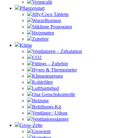
Vermiculit
Pflanzenstart
Jiffy/Coco Tabletts
Wurzelhormon
Stiklinge Propogator
Heizmatten
Zubehör
Klima
Ventilatoren – Zirkulation
CO2
Fittings – Zubehör
Hygro & Thermometer
Klimasteuerung
Kohlefilter
Luftfugtighed
Ona Geruchskontrolle
Heizung
Belüftungs-Kit
Ventilator / Udsug
Ventilationsslanger
Grow-Zelte
Growtent
Homebox