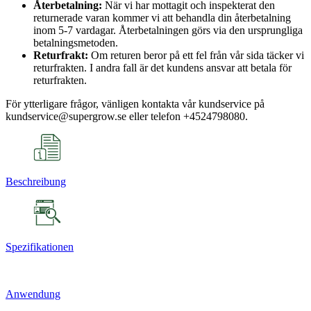
Återbetalning:
När vi har mottagit och inspekterat den
returnerade varan kommer vi att behandla din återbetalning
inom 5-7 vardagar. Återbetalningen görs via den ursprungliga
betalningsmetoden.
Returfrakt:
Om returen beror på ett fel från vår sida täcker vi
returfrakten. I andra fall är det kundens ansvar att betala för
returfrakten.
För ytterligare frågor, vänligen kontakta vår kundservice på
kundservice@supergrow.se eller telefon +4524798080.
Beschreibung
Spezifikationen
Anwendung