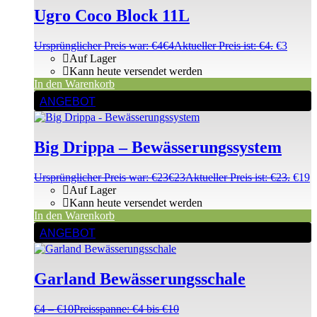
Ugro Coco Block 11L
Ursprünglicher Preis war: €4
€
4
Aktueller Preis ist: €4.
€
3
Auf Lager
Kann heute versendet werden
In den Warenkorb
ANGEBOT
Big Drippa – Bewässerungssystem
Ursprünglicher Preis war: €23
€
23
Aktueller Preis ist: €23.
€
19
Auf Lager
Kann heute versendet werden
In den Warenkorb
ANGEBOT
Garland Bewässerungsschale
€
4
–
€
10
Preisspanne: €4 bis €10