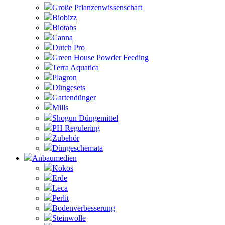
Große Pflanzenwissenschaft
Biobizz
Biotabs
Canna
Dutch Pro
Green House Powder Feeding
Terra Aquatica
Plagron
Düngesets
Gartendünger
Mills
Shogun Düngemittel
PH Regulering
Zubehör
Düngeschemata
Anbaumedien
Kokos
Erde
Leca
Perlit
Bodenverbesserung
Steinwolle