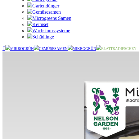
Gartendünger
Gemüsesamen
Microgreens Samen
Keimset
Wachstumssysteme
Schädlinge
MIKROGRÜN
GEMÜSESAMEN
MIKROGRÜN
BLATTRADIESCHEN