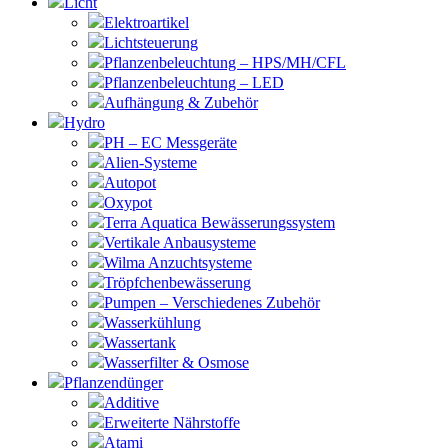
Licht
Elektroartikel
Lichtsteuerung
Pflanzenbeleuchtung – HPS/MH/CFL
Pflanzenbeleuchtung – LED
Aufhängung & Zubehör
Hydro
PH – EC Messgeräte
Alien-Systeme
Autopot
Oxypot
Terra Aquatica Bewässerungssystem
Vertikale Anbausysteme
Wilma Anzuchtsysteme
Tröpfchenbewässerung
Pumpen – Verschiedenes Zubehör
Wasserkühlung
Wassertank
Wasserfilter & Osmose
Pflanzendünger
Additive
Erweiterte Nährstoffe
Atami