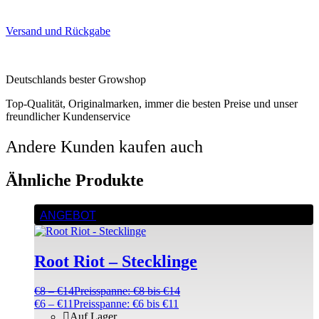
Versand und Rückgabe
Deutschlands bester Growshop
Top-Qualität, Originalmarken, immer die besten Preise und unser
freundlicher Kundenservice
Andere Kunden kaufen auch
Ähnliche Produkte
ANGEBOT
Root Riot – Stecklinge
€
8
–
€
14
Preisspanne: €8 bis €14
€
6
–
€
11
Preisspanne: €6 bis €11
Auf Lager