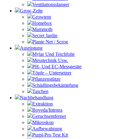
Ventilationsslanger
Grow-Zelte
Growtent
Homebox
Mammoth
Secret Jardin
Plante Net / Scrog
Ausrüstung
Mylar Und Teichfolie
Messtechnik Usw.
PH- Und EC-Messgeräte
Töpfe – Untersetzer
Pflanzenstütze
Schädlingsbekämpfung
Taschen
Nachbehandlung
Extraktion
Boveda/Integra
Geruchsentferner
Mikroskop
Aufbewahrung
Purpl-Pro Test Kit