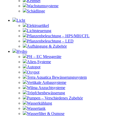
Keimset
Wachstumssysteme
Schädlinge
Licht
Elektroartikel
Lichtsteuerung
Pflanzenbeleuchtung – HPS/MH/CFL
Pflanzenbeleuchtung – LED
Aufhängung & Zubehör
Hydro
PH – EC Messgeräte
Alien-Systeme
Autopot
Oxypot
Terra Aquatica Bewässerungssystem
Vertikale Anbausysteme
Wilma Anzuchtsysteme
Tröpfchenbewässerung
Pumpen – Verschiedenes Zubehör
Wasserkühlung
Wassertank
Wasserfilter & Osmose