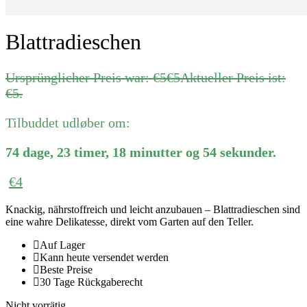
Blattradieschen
Ursprünglicher Preis war: €5
€
5
Aktueller Preis ist:
€5.
Tilbuddet udløber om:
74
dage
,
23
timer
,
18
minutter
og
54
sekunder
.
€
4
Knackig, nährstoffreich und leicht anzubauen – Blattradieschen sind
eine wahre Delikatesse, direkt vom Garten auf den Teller.
Auf Lager
Kann heute versendet werden
Beste Preise
30 Tage Rückgaberecht
Nicht vorrätig