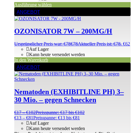
Ausführung wählen
ANGEBOT
OZONISATOR 7W – 200MG/H
Ursprünglicher Preis war: €78
€
78
Aktueller Preis ist: €78.
€
62
Auf Lager
Kann heute versendet werden
In den Warenkorb
ANGEBOT
Nematoden (EXHIBITLINE PH) 3–
30 Mio. – gegen Schnecken
€
17
–
€
102
Preisspanne: €17 bis €102
€
13
–
€
81
Preisspanne: €13 bis €81
Auf Lager
Kann heute versendet werden