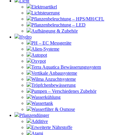
Licht
Elektroartikel
Lichtsteuerung
Pflanzenbeleuchtung – HPS/MH/CFL
Pflanzenbeleuchtung – LED
Aufhängung & Zubehör
Hydro
PH – EC Messgeräte
Alien-Systeme
Autopot
Oxypot
Terra Aquatica Bewässerungssystem
Vertikale Anbausysteme
Wilma Anzuchtsysteme
Tröpfchenbewässerung
Pumpen – Verschiedenes Zubehör
Wasserkühlung
Wassertank
Wasserfilter & Osmose
Pflanzendünger
Additive
Erweiterte Nährstoffe
Atami