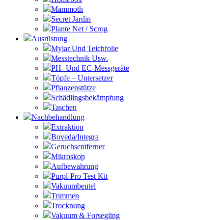
Mammoth
Secret Jardin
Plante Net / Scrog
Ausrüstung
Mylar Und Teichfolie
Messtechnik Usw.
PH- Und EC-Messgeräte
Töpfe – Untersetzer
Pflanzenstütze
Schädlingsbekämpfung
Taschen
Nachbehandlung
Extraktion
Boveda/Integra
Geruchsentferner
Mikroskop
Aufbewahrung
Purpl-Pro Test Kit
Vakuumbeutel
Trimmen
Trocknung
Vakuum & Forsegling