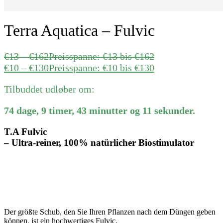
Terra Aquatica – Fulvic
€
13
–
€
162
Preisspanne: €13 bis €162
€
10
–
€
130
Preisspanne: €10 bis €130
Tilbuddet udløber om:
74
dage
,
9
timer
,
43
minutter
og
11
sekunder
.
T.A Fulvic
– Ultra-reiner, 100% natürlicher Biostimulator
Der größte Schub, den Sie Ihren Pflanzen nach dem Düngen geben
können, ist ein hochwertiges Fulvic.