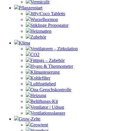
Vermiculit
Pflanzenstart
Jiffy/Coco Tabletts
Wurzelhormon
Stiklinge Propogator
Heizmatten
Zubehör
Klima
Ventilatoren – Zirkulation
CO2
Fittings – Zubehör
Hygro & Thermometer
Klimasteuerung
Kohlefilter
Luftfugtighed
Ona Geruchskontrolle
Heizung
Belüftungs-Kit
Ventilator / Udsug
Ventilationsslanger
Grow-Zelte
Growtent
Homebox