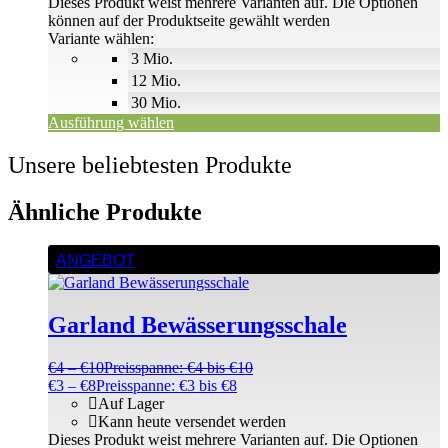
Dieses Produkt weist mehrere Varianten auf. Die Optionen
können auf der Produktseite gewählt werden
Variante wählen:
3 Mio.
12 Mio.
30 Mio.
Ausführung wählen
Unsere beliebtesten Produkte
Ähnliche Produkte
ANGEBOT
Garland Bewässerungsschale
€
4
–
€
10
Preisspanne: €4 bis €10
€
3
–
€
8
Preisspanne: €3 bis €8
Auf Lager
Kann heute versendet werden
Dieses Produkt weist mehrere Varianten auf. Die Optionen