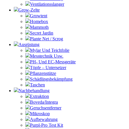
Ventilationsslanger
Grow-Zelte
Growtent
Homebox
Mammoth
Secret Jardin
Plante Net / Scrog
Ausrüstung
Mylar Und Teichfolie
Messtechnik Usw.
PH- Und EC-Messgeräte
Töpfe – Untersetzer
Pflanzenstütze
Schädlingsbekämpfung
Taschen
Nachbehandlung
Extraktion
Boveda/Integra
Geruchsentferner
Mikroskop
Aufbewahrung
Purpl-Pro Test Kit