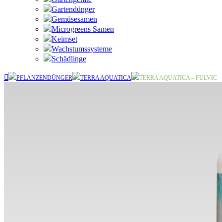
Gartendünger
Gemüsesamen
Microgreens Samen
Keimset
Wachstumssysteme
Schädlinge
PFLANZENDÜNGER
TERRA AQUATICA
TERRA AQUATICA – FULVIC