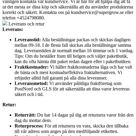
vänligen kontakta vår kundservice. Vi är här för att hjälpa dig att få
ut det mesta av dina köp och säkerställa att du använder produkterna
korrekt och säkert. Kontakta oss på
kundservice@supergrow.se
eller
telefon +4524798080.
Leverans och retur
Leverans:
Leveranstid:
Alla beställningar packas och skickas dagligen
mellan 09-18. I de flesta fall skickas alla beställningar samma
dag. Leveranstiden är normalt mellan 16 timmar och 1 vardag.
Tips: Om du beställer fram till helgen och väljer paketbutik,
kan du ofta hämta ditt paket redan dagen efter i paketbutiken.
Fraktkostnader:
Vi håller fraktkostnaderna låga och har valt
de bästa och mest kostnadseffektiva fraktalternativen. Vi
erbjuder alltid full garanti på alla dina leveranser.
Leveransmetod:
Vi använder pålitliga fraktföretag som
PostNord och GLS för att säkerställa att dina varor levereras
säkert och i tid.
Retur:
Returrätt:
Du har 14 dagar på dig att returnera varor från den
dag du mottar dem.
Returprocess:
För att returnera en vara, skicka den tillbaka
till vår adress som anges på den medföljande etiketten.