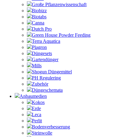
Große Pflanzenwissenschaft
Biobizz
Biotabs
Canna
Dutch Pro
Green House Powder Feeding
Terra Aquatica
Plagron
Düngesets
Gartendünger
Mills
Shogun Düngemittel
PH Regulering
Zubehör
Düngeschemata
Anbaumedien
Kokos
Erde
Leca
Perlit
Bodenverbesserung
Steinwolle