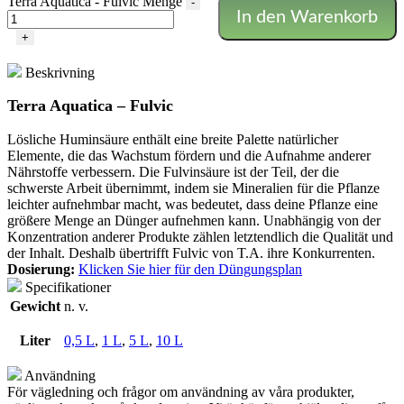
Terra Aquatica - Fulvic Menge
-
In den Warenkorb
+
Beskrivning
Terra Aquatica – Fulvic
Lösliche Huminsäure enthält eine breite Palette natürlicher
Elemente, die das Wachstum fördern und die Aufnahme anderer
Nährstoffe verbessern. Die Fulvinsäure ist der Teil, der die
schwerste Arbeit übernimmt, indem sie Mineralien für die Pflanze
leichter aufnehmbar macht, was bedeutet, dass deine Pflanze eine
größere Menge an Dünger aufnehmen kann. Unabhängig von der
Konzentration anderer Produkte zählen letztendlich die Qualität und
der Inhalt. Deshalb übertrifft Fulvic von T.A. ihre Konkurrenten.
Dosierung:
Klicken Sie hier für den Düngungsplan
Specifikationer
Gewicht
n. v.
Liter
0,5 L
,
1 L
,
5 L
,
10 L
Användning
För vägledning och frågor om användning av våra produkter,