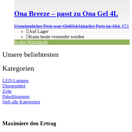
Ona Breeze – passt zu Ona Gel 4L
Ursprünglicher Preis war: €64
€
64
Aktueller Preis ist: €64.
€
51
Auf Lager
Kann heute versendet werden
In den Warenkorb
Unsere beliebtesten
Kategorien
LED-Lampen
Düngemittel
Zelte
Paketlösungen
Sieh alle Kategorien
Maximiere den Ertrag