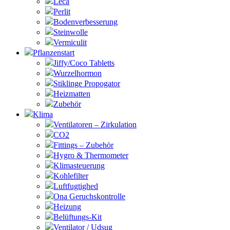
Leca
Perlit
Bodenverbesserung
Steinwolle
Vermiculit
Pflanzenstart
Jiffy/Coco Tabletts
Wurzelhormon
Stiklinge Propogator
Heizmatten
Zubehör
Klima
Ventilatoren – Zirkulation
CO2
Fittings – Zubehör
Hygro & Thermometer
Klimasteuerung
Kohlefilter
Luftfugtighed
Ona Geruchskontrolle
Heizung
Belüftungs-Kit
Ventilator / Udsug