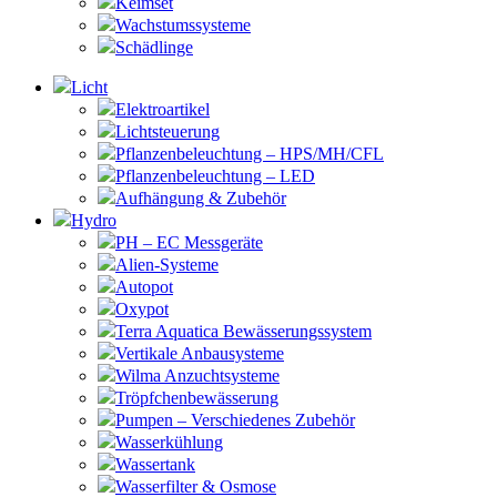
Keimset
Wachstumssysteme
Schädlinge
Licht
Elektroartikel
Lichtsteuerung
Pflanzenbeleuchtung – HPS/MH/CFL
Pflanzenbeleuchtung – LED
Aufhängung & Zubehör
Hydro
PH – EC Messgeräte
Alien-Systeme
Autopot
Oxypot
Terra Aquatica Bewässerungssystem
Vertikale Anbausysteme
Wilma Anzuchtsysteme
Tröpfchenbewässerung
Pumpen – Verschiedenes Zubehör
Wasserkühlung
Wassertank
Wasserfilter & Osmose