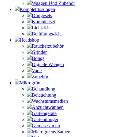
Waagen Und Zubehör
Komplettlösungen
Düngesets
Komplettset
Licht-Kits
Belüftungs-Kit
Headshop
Raucherzubehör
Grinder
Bongs
Digitale Waagen
Vape
Zubehör
Mikrogrün
Behandlung
Beleuchtung
Wachstumsmedien
Anzuchtwannen
Gartengeräte
Gartendünger
Gemüsesamen
Microgreens Samen