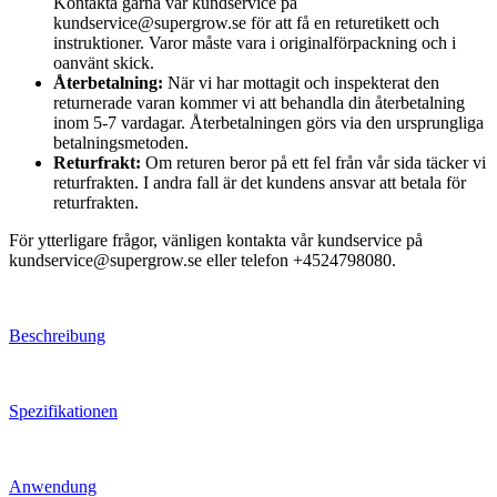
Kontakta gärna vår kundservice på
kundservice@supergrow.se för att få en returetikett och
instruktioner. Varor måste vara i originalförpackning och i
oanvänt skick.
Återbetalning:
När vi har mottagit och inspekterat den
returnerade varan kommer vi att behandla din återbetalning
inom 5-7 vardagar. Återbetalningen görs via den ursprungliga
betalningsmetoden.
Returfrakt:
Om returen beror på ett fel från vår sida täcker vi
returfrakten. I andra fall är det kundens ansvar att betala för
returfrakten.
För ytterligare frågor, vänligen kontakta vår kundservice på
kundservice@supergrow.se eller telefon +4524798080.
Beschreibung
Spezifikationen
Anwendung