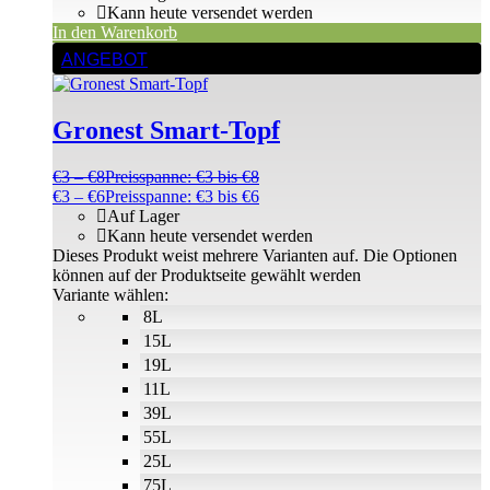
Kann heute versendet werden
In den Warenkorb
ANGEBOT
Gronest Smart-Topf
€
3
–
€
8
Preisspanne: €3 bis €8
€
3
–
€
6
Preisspanne: €3 bis €6
Auf Lager
Kann heute versendet werden
Dieses Produkt weist mehrere Varianten auf. Die Optionen
können auf der Produktseite gewählt werden
Variante wählen:
8L
15L
19L
11L
39L
55L
25L
75L