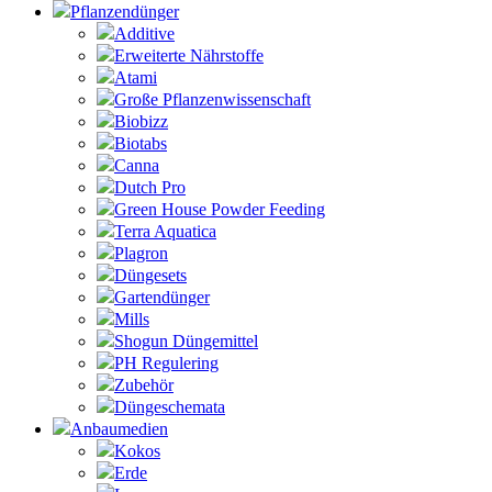
Pflanzendünger
Additive
Erweiterte Nährstoffe
Atami
Große Pflanzenwissenschaft
Biobizz
Biotabs
Canna
Dutch Pro
Green House Powder Feeding
Terra Aquatica
Plagron
Düngesets
Gartendünger
Mills
Shogun Düngemittel
PH Regulering
Zubehör
Düngeschemata
Anbaumedien
Kokos
Erde