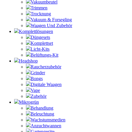
Vakuumbeutel
Trimmen
Trocknung
Vakuum & Forsegling
Waagen Und Zubehör
Komplettlösungen
Düngesets
Komplettset
Licht-Kits
Belüftungs-Kit
Headshop
Raucherzubehör
Grinder
Bongs
Digitale Waagen
Vape
Zubehör
Mikrogrün
Behandlung
Beleuchtung
Wachstumsmedien
Anzuchtwannen
Gartengeräte