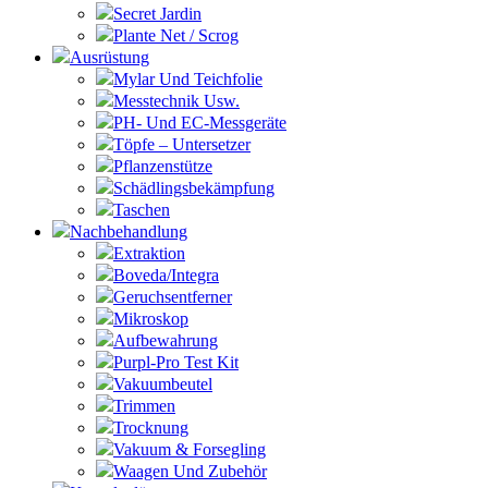
Secret Jardin
Plante Net / Scrog
Ausrüstung
Mylar Und Teichfolie
Messtechnik Usw.
PH- Und EC-Messgeräte
Töpfe – Untersetzer
Pflanzenstütze
Schädlingsbekämpfung
Taschen
Nachbehandlung
Extraktion
Boveda/Integra
Geruchsentferner
Mikroskop
Aufbewahrung
Purpl-Pro Test Kit
Vakuumbeutel
Trimmen
Trocknung
Vakuum & Forsegling
Waagen Und Zubehör