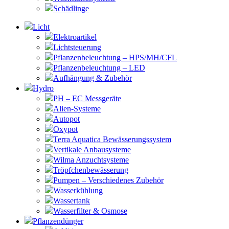
Schädlinge
Licht
Elektroartikel
Lichtsteuerung
Pflanzenbeleuchtung – HPS/MH/CFL
Pflanzenbeleuchtung – LED
Aufhängung & Zubehör
Hydro
PH – EC Messgeräte
Alien-Systeme
Autopot
Oxypot
Terra Aquatica Bewässerungssystem
Vertikale Anbausysteme
Wilma Anzuchtsysteme
Tröpfchenbewässerung
Pumpen – Verschiedenes Zubehör
Wasserkühlung
Wassertank
Wasserfilter & Osmose
Pflanzendünger