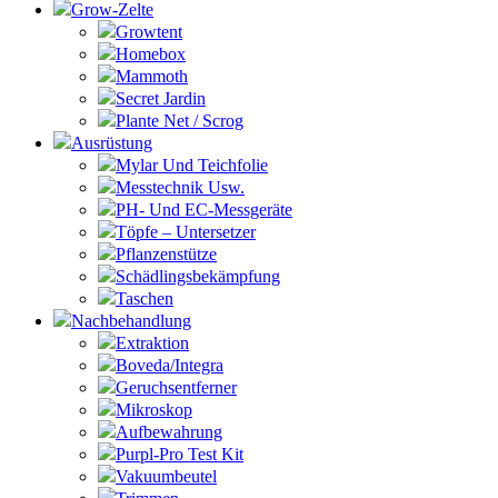
Grow-Zelte
Growtent
Homebox
Mammoth
Secret Jardin
Plante Net / Scrog
Ausrüstung
Mylar Und Teichfolie
Messtechnik Usw.
PH- Und EC-Messgeräte
Töpfe – Untersetzer
Pflanzenstütze
Schädlingsbekämpfung
Taschen
Nachbehandlung
Extraktion
Boveda/Integra
Geruchsentferner
Mikroskop
Aufbewahrung
Purpl-Pro Test Kit
Vakuumbeutel