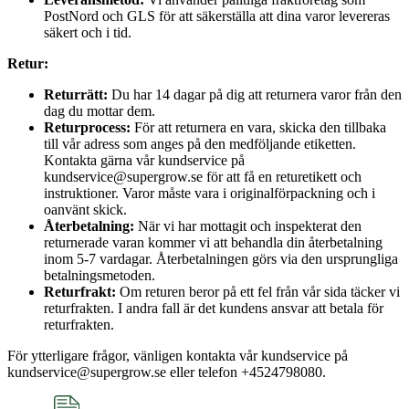
PostNord och GLS för att säkerställa att dina varor levereras
säkert och i tid.
Retur:
Returrätt:
Du har 14 dagar på dig att returnera varor från den
dag du mottar dem.
Returprocess:
För att returnera en vara, skicka den tillbaka
till vår adress som anges på den medföljande etiketten.
Kontakta gärna vår kundservice på
kundservice@supergrow.se för att få en returetikett och
instruktioner. Varor måste vara i originalförpackning och i
oanvänt skick.
Återbetalning:
När vi har mottagit och inspekterat den
returnerade varan kommer vi att behandla din återbetalning
inom 5-7 vardagar. Återbetalningen görs via den ursprungliga
betalningsmetoden.
Returfrakt:
Om returen beror på ett fel från vår sida täcker vi
returfrakten. I andra fall är det kundens ansvar att betala för
returfrakten.
För ytterligare frågor, vänligen kontakta vår kundservice på
kundservice@supergrow.se eller telefon +4524798080.