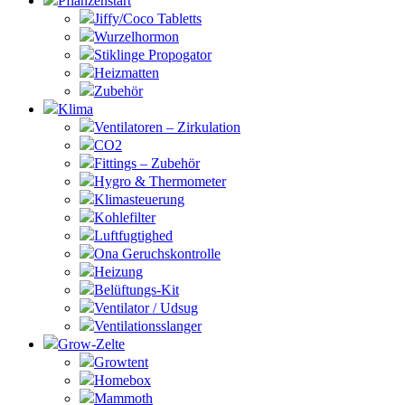
Pflanzenstart
Jiffy/Coco Tabletts
Wurzelhormon
Stiklinge Propogator
Heizmatten
Zubehör
Klima
Ventilatoren – Zirkulation
CO2
Fittings – Zubehör
Hygro & Thermometer
Klimasteuerung
Kohlefilter
Luftfugtighed
Ona Geruchskontrolle
Heizung
Belüftungs-Kit
Ventilator / Udsug
Ventilationsslanger
Grow-Zelte
Growtent
Homebox
Mammoth