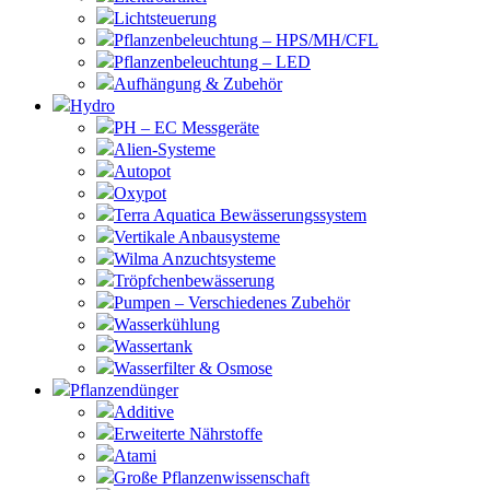
Lichtsteuerung
Pflanzenbeleuchtung – HPS/MH/CFL
Pflanzenbeleuchtung – LED
Aufhängung & Zubehör
Hydro
PH – EC Messgeräte
Alien-Systeme
Autopot
Oxypot
Terra Aquatica Bewässerungssystem
Vertikale Anbausysteme
Wilma Anzuchtsysteme
Tröpfchenbewässerung
Pumpen – Verschiedenes Zubehör
Wasserkühlung
Wassertank
Wasserfilter & Osmose
Pflanzendünger
Additive
Erweiterte Nährstoffe
Atami
Große Pflanzenwissenschaft