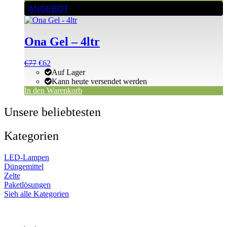
ANGEBOT
Ona Gel – 4ltr
Ursprünglicher
Aktueller
€
77
€
62
Preis
Preis
Auf Lager
war:
ist:
Kann heute versendet werden
€77
€77.
In den Warenkorb
Unsere beliebtesten
Kategorien
LED-Lampen
Düngemittel
Zelte
Paketlösungen
Sieh alle Kategorien