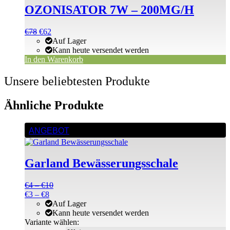
OZONISATOR 7W – 200MG/H
Ursprünglicher
Aktueller
€
78
€
62
Preis
Preis
Auf Lager
war:
ist:
Kann heute versendet werden
€78
€78.
In den Warenkorb
Unsere beliebtesten Produkte
Ähnliche Produkte
Dieses
ANGEBOT
Produkt
weist
mehrere
Garland Bewässerungsschale
Varianten
auf.
Die
Preisspanne:
€
4
–
€
10
Optionen
Preisspanne:
€4
€
3
–
€
8
können
€3
bis
Auf Lager
auf
bis
€10
Kann heute versendet werden
der
€8
Variante wählen:
Produktseite