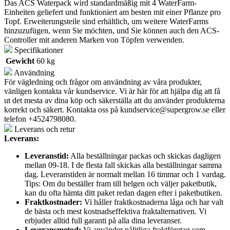
Das ACS Waterpack wird standardmäßig mit 4 WaterFarm-
Einheiten geliefert und funktioniert am besten mit einer Pflanze pro
Topf. Erweiterungsteile sind erhältlich, um weitere WaterFarms
hinzuzufügen, wenn Sie möchten, und Sie können auch den ACS-
Controller mit anderen Marken von Töpfen verwenden.
Specifikationer
Gewicht
60 kg
Användning
För vägledning och frågor om användning av våra produkter,
vänligen kontakta vår kundservice. Vi är här för att hjälpa dig att få
ut det mesta av dina köp och säkerställa att du använder produkterna
korrekt och säkert. Kontakta oss på
kundservice@supergrow.se
eller
telefon +4524798080.
Leverans och retur
Leverans:
Leveranstid:
Alla beställningar packas och skickas dagligen
mellan 09-18. I de flesta fall skickas alla beställningar samma
dag. Leveranstiden är normalt mellan 16 timmar och 1 vardag.
Tips: Om du beställer fram till helgen och väljer paketbutik,
kan du ofta hämta ditt paket redan dagen efter i paketbutiken.
Fraktkostnader:
Vi håller fraktkostnaderna låga och har valt
de bästa och mest kostnadseffektiva fraktalternativen. Vi
erbjuder alltid full garanti på alla dina leveranser.
Leveransmetod:
Vi använder pålitliga fraktföretag som