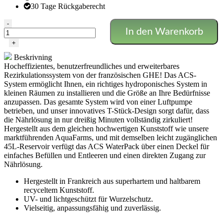
30 Tage Rückgaberecht
GHE
-
In den Warenkorb
-
Wasserpack
+
ACS
Beskrivning
Menge
Hocheffizientes, benutzerfreundliches und erweiterbares
Rezirkulationssystem von der französischen GHE!
Das ACS-
System ermöglicht Ihnen, ein richtiges hydroponisches System in
kleinen Räumen zu installieren und die Größe an Ihre Bedürfnisse
anzupassen. Das gesamte System wird von einer Luftpumpe
betrieben, und unser innovatives T-Stück-Design sorgt dafür, dass
die Nährlösung in nur dreißig Minuten vollständig zirkuliert!
Hergestellt aus dem gleichen hochwertigen Kunststoff wie unsere
marktführenden AquaFarms, und mit demselben leicht zugänglichen
45L-Reservoir verfügt das ACS WaterPack über einen Deckel für
einfaches Befüllen und Entleeren und einen direkten Zugang zur
Nährlösung.
Hergestellt in Frankreich aus superhartem und haltbarem
recyceltem Kunststoff.
UV- und lichtgeschützt für Wurzelschutz.
Vielseitig, anpassungsfähig und zuverlässig.