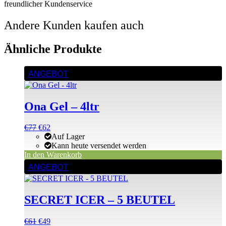
freundlicher Kundenservice
Andere Kunden kaufen auch
Ähnliche Produkte
ANGEBOT
Ona Gel – 4ltr
Ursprünglicher
Aktueller
€
77
€
62
Preis
Preis
Auf Lager
war:
ist:
Kann heute versendet werden
€77
€77.
In den Warenkorb
ANGEBOT
SECRET ICER – 5 BEUTEL
Ursprünglicher
Aktueller
€
61
€
49