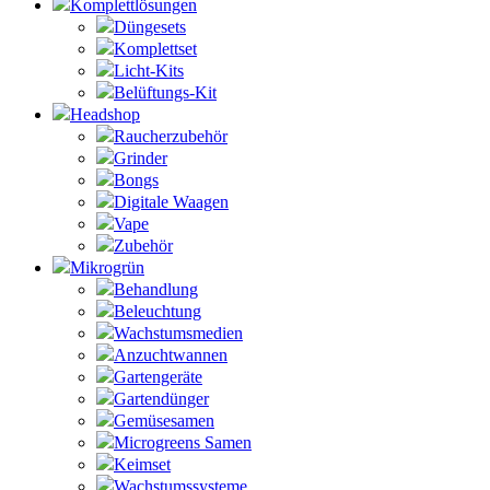
Komplettlösungen
Düngesets
Komplettset
Licht-Kits
Belüftungs-Kit
Headshop
Raucherzubehör
Grinder
Bongs
Digitale Waagen
Vape
Zubehör
Mikrogrün
Behandlung
Beleuchtung
Wachstumsmedien
Anzuchtwannen
Gartengeräte
Gartendünger
Gemüsesamen
Microgreens Samen
Keimset
Wachstumssysteme