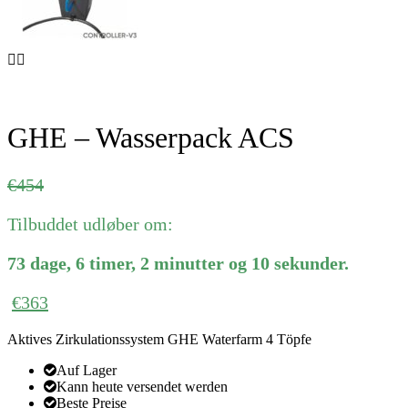
GHE – Wasserpack ACS
Ursprünglicher
Aktueller
€
454
Preis
Preis
Tilbuddet udløber om:
war:
ist:
€454
€454.
73
dage
,
6
timer
,
2
minutter
og
10
sekunder
.
€
363
Aktives Zirkulationssystem GHE Waterfarm 4 Töpfe
Auf Lager
Kann heute versendet werden
Beste Preise