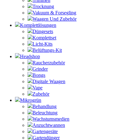
Trimmen
Trocknung
Vakuum & Forsegling
Waagen Und Zubehör
Komplettlösungen
Düngesets
Komplettset
Licht-Kits
Belüftungs-Kit
Headshop
Raucherzubehör
Grinder
Bongs
Digitale Waagen
Vape
Zubehör
Mikrogrün
Behandlung
Beleuchtung
Wachstumsmedien
Anzuchtwannen
Gartengeräte
Gartendünger