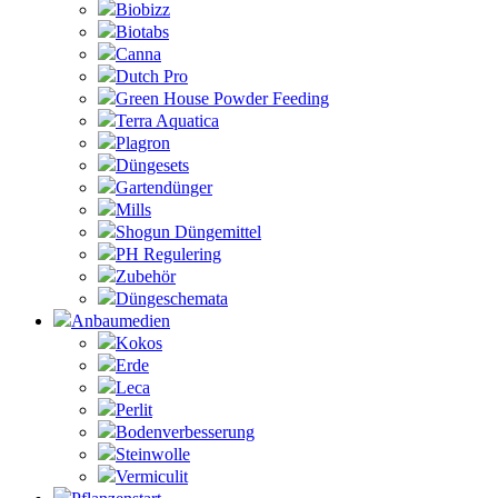
Biobizz
Biotabs
Canna
Dutch Pro
Green House Powder Feeding
Terra Aquatica
Plagron
Düngesets
Gartendünger
Mills
Shogun Düngemittel
PH Regulering
Zubehör
Düngeschemata
Anbaumedien
Kokos
Erde
Leca
Perlit
Bodenverbesserung
Steinwolle
Vermiculit