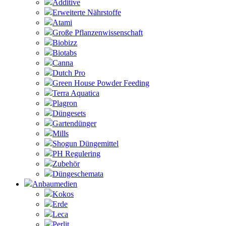
Additive
Erweiterte Nährstoffe
Atami
Große Pflanzenwissenschaft
Biobizz
Biotabs
Canna
Dutch Pro
Green House Powder Feeding
Terra Aquatica
Plagron
Düngesets
Gartendünger
Mills
Shogun Düngemittel
PH Regulering
Zubehör
Düngeschemata
Anbaumedien
Kokos
Erde
Leca
Perlit