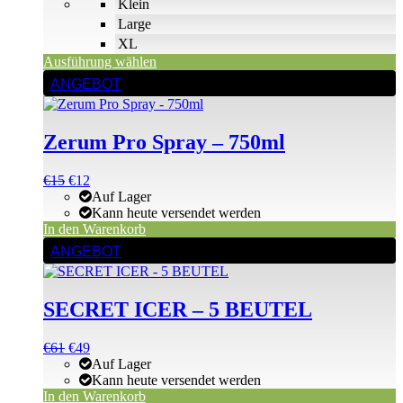
Klein
gewählt
Large
werden
XL
Ausführung wählen
ANGEBOT
Zerum Pro Spray – 750ml
Ursprünglicher
Aktueller
€
15
€
12
Preis
Preis
Auf Lager
war:
ist:
Kann heute versendet werden
€15
€15.
In den Warenkorb
ANGEBOT
SECRET ICER – 5 BEUTEL
Ursprünglicher
Aktueller
€
61
€
49
Preis
Preis
Auf Lager
war:
ist:
Kann heute versendet werden
€61
€61.
In den Warenkorb