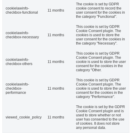
The cookie is set by GDPR
cookielawinfo-
cookie consent to record the
11 months
checkbox-functional
user consent for the cookies in
the category "Functional".
This cookie is set by GDPR
Cookie Consent plugin. The
cookielawinfo-
11 months
cookies is used to store the
checkbox-necessary
user consent for the cookies in
the category "Necessary".
This cookie is set by GDPR
Cookie Consent plugin. The
cookielawinfo-
11 months
cookie is used to store the user
checkbox-others
consent for the cookies in the
category "Other.
This cookie is set by GDPR
cookielawinfo-
Cookie Consent plugin. The
checkbox-
11 months
cookie is used to store the user
performance
consent for the cookies in the
category "Performance".
The cookie is set by the GDPR
Cookie Consent plugin and is
used to store whether or not
viewed_cookie_policy
11 months
user has consented to the use
of cookies. It does not store
any personal data.