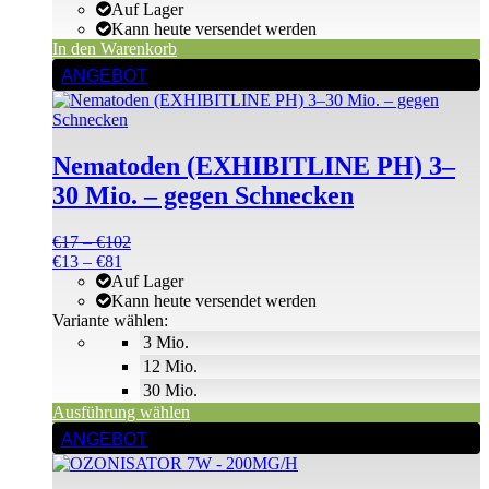
Preis
Preis
Auf Lager
war:
ist:
Kann heute versendet werden
€61
€61.
In den Warenkorb
Dieses
ANGEBOT
Produkt
weist
mehrere
Varianten
Nematoden (EXHIBITLINE PH) 3–
auf.
Die
30 Mio. – gegen Schnecken
Optionen
können
Preisspanne:
€
17
–
€
102
auf
Preisspanne:
€17
€
13
–
€
81
der
€13
bis
Auf Lager
Produktseite
bis
€102
Kann heute versendet werden
gewählt
€81
Variante wählen:
werden
3 Mio.
12 Mio.
30 Mio.
Ausführung wählen
ANGEBOT