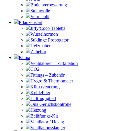
Bodenverbesserung
Steinwolle
Vermiculit
Pflanzenstart
Jiffy/Coco Tabletts
Wurzelhormon
Stiklinge Propogator
Heizmatten
Zubehör
Klima
Ventilatoren – Zirkulation
CO2
Fittings – Zubehör
Hygro & Thermometer
Klimasteuerung
Kohlefilter
Luftfugtighed
Ona Geruchskontrolle
Heizung
Belüftungs-Kit
Ventilator / Udsug
Ventilationsslanger