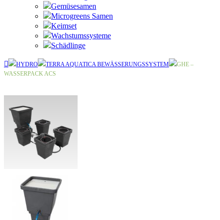
Gemüsesamen
Microgreens Samen
Keimset
Wachstumssysteme
Schädlinge
HYDRO
TERRA AQUATICA BEWÄSSERUNGSSYSTEM
GHE –
WASSERPACK ACS