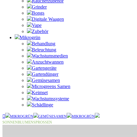
Raucherzubehör
Grinder
Bongs
Digitale Waagen
Vape
Zubehör
Mikrogrün
Behandlung
Beleuchtung
Wachstumsmedien
Anzuchtwannen
Gartengeräte
Gartendünger
Gemüsesamen
Microgreens Samen
Keimset
Wachstumssysteme
Schädlinge
MIKROGRÜN
GEMÜSESAMEN
MIKROGRÜN
SONNENBLUMENSPROSSEN