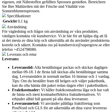
eigenen, mit Nährstoffen gefüllten Sprossen genießen. Bereichern
Sie Ihre Mahlzeiten mit der Frische und Vitalität von
Sonnenblumensprossen.
Specifikationer
Gewicht
0,1 kg
Användning
För vägledning och frågor om användning av våra produkter,
vänligen kontakta vår kundservice. Vi är här för att hjälpa dig att få
ut det mesta av dina köp och säkerställa att du använder produkterna
korrekt och säkert. Kontakta oss på
kundservice@supergrow.se
eller
telefon +4524798080.
Leverans och retur
Leverans:
Leveranstid:
Alla beställningar packas och skickas dagligen
mellan 09-18. I de flesta fall skickas alla beställningar samma
dag. Leveranstiden är normalt mellan 16 timmar och 1 vardag.
Tips: Om du beställer fram till helgen och väljer paketbutik,
kan du ofta hämta ditt paket redan dagen efter i paketbutiken.
Fraktkostnader:
Vi håller fraktkostnaderna låga och har valt
de bästa och mest kostnadseffektiva fraktalternativen. Vi
erbjuder alltid full garanti på alla dina leveranser.
Leveransmetod:
Vi använder pålitliga fraktföretag som
PostNord och GLS för att säkerställa att dina varor levereras