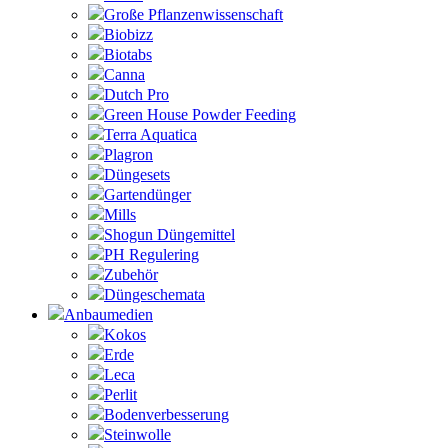
Große Pflanzenwissenschaft
Biobizz
Biotabs
Canna
Dutch Pro
Green House Powder Feeding
Terra Aquatica
Plagron
Düngesets
Gartendünger
Mills
Shogun Düngemittel
PH Regulering
Zubehör
Düngeschemata
Anbaumedien
Kokos
Erde
Leca
Perlit
Bodenverbesserung
Steinwolle