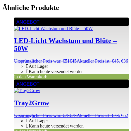
Ähnliche Produkte
ANGEBOT
LED-Licht Wachstum und Blüte –
50W
Ursprünglicher Preis war: €51
€
45
Aktueller Preis ist: €45.
€
36
Auf Lager
Kann heute versendet werden
In den Warenkorb
ANGEBOT
Tray2Grow
Ursprünglicher Preis war: €78
€
78
Aktueller Preis ist: €78.
€
62
Auf Lager
Kann heute versendet werden